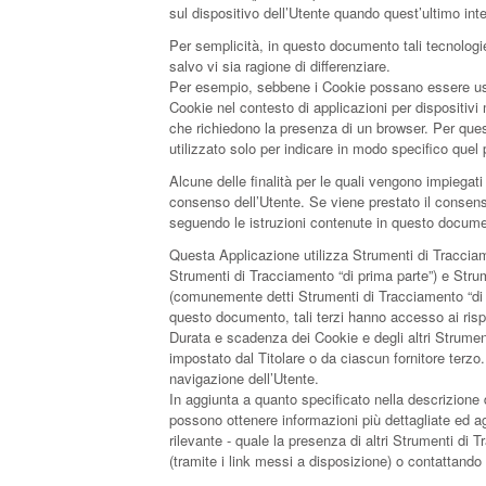
sul dispositivo dell’Utente quando quest’ultimo in
Per semplicità, in questo documento tali tecnologi
salvo vi sia ragione di differenziare.
Per esempio, sebbene i Cookie possano essere usati
Cookie nel contesto di applicazioni per dispositivi
che richiedono la presenza di un browser. Per ques
utilizzato solo per indicare in modo specifico quel
Alcune delle finalità per le quali vengono impiegati
consenso dell’Utente. Se viene prestato il conse
seguendo le istruzioni contenute in questo docume
Questa Applicazione utilizza Strumenti di Tracciam
Strumenti di Tracciamento “di prima parte”) e Strume
(comunemente detti Strumenti di Tracciamento “di t
questo documento, tali terzi hanno accesso ai risp
Durata e scadenza dei Cookie e degli altri Strumen
impostato dal Titolare o da ciascun fornitore terzo
navigazione dell’Utente.
In aggiunta a quanto specificato nella descrizione d
possono ottenere informazioni più dettagliate ed a
rilevante - quale la presenza di altri Strumenti di Tr
(tramite i link messi a disposizione) o contattando i