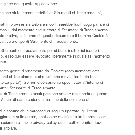
teragisce con questa Applicazione.
e sono sinteticamente definite “Strumenti di Tracciamento”,
 in browser sia web sia mobili, sarebbe fuori luogo parlare di
 mobili, dal momento che si tratta di Strumenti di Tracciamento
to motivo, all’interno di questo documento il termine Cookie è
 particolare tipo di Strumento di Tracciamento.
 Strumenti di Tracciamento potrebbero, inoltre richiedere il
nso, esso può essere revocato liberamente in qualsiasi momento
nto.
ento gestiti direttamente dal Titolare (comunemente detti
nti di Tracciamento che abilitano servizi forniti da terzi
erza parte”). Se non diversamente specificato all’interno di
ettivi Strumenti di Tracciamento.
ti di Tracciamento simili possono variare a seconda di quanto
. Alcuni di essi scadono al termine della sessione di
i ciascuna delle categorie di seguito riportate, gli Utenti
ggiornate sulla durata, così come qualsiasi altra informazione
acciamento - nelle privacy policy dei rispettivi fornitori terzi
l Titolare.